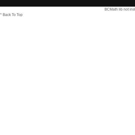
BCMath lib not ins
^ Back To Top