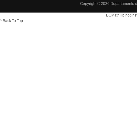
Copyright © 2026 Departamento d
BCMath lib not ins
^ Back To Top